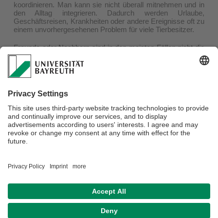
koordinieren. Man kann sie nicht überall mitnehmen und in
den Alltag integrieren. Dadurch werden Urlaube,
Geschäftsreisen, Krankheiten oder andere Ereignisse oft zu
einem unvorhergesehenen Problem für viele Tierbesitzer.
Freunde oder Nachbarn sind in den meisten Fällen nicht die
perfekte Lösung, da sie oft nicht über die gewünschte
Expertise verfügen und das Tier nur als Gefälligkeit nehmen.
Auch Tierpensionen sind gerade zur Urlaubszeit oft
ausgebucht und nicht für alle Tiere und Tierarten geeignet.
An dieser Stelle setzen wir an und wollen Tierhaltern und
Tieren mit der Vermittlung von liebevollen Sittern das Leben
ein Stück entspannter machen.
Verantwortlich für die Redaktion:
Dr. Petra Beermann, Prof. Dr. Rodrigo
Isidor, Prof. Dr. Matthias Baum
Datenschutz / Disclaimer
Impressum
Hausordnung
Sitemap