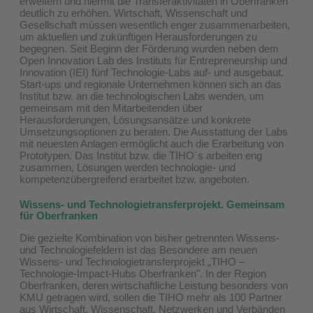
erweitern und hiermit die Transferaktivitäten in Oberfranken
deutlich zu erhöhen. Wirtschaft, Wissenschaft und
Gesellschaft müssen wesentlich enger zusammenarbeiten,
um aktuellen und zukünftigen Herausforderungen zu
begegnen. Seit Beginn der Förderung wurden neben dem
Open Innovation Lab des Instituts für Entrepreneurship und
Innovation (IEI) fünf Technologie-Labs auf- und ausgebaut.
Start-ups und regionale Unternehmen können sich an das
Institut bzw. an die technologischen Labs wenden, um
gemeinsam mit den Mitarbeitenden über
Herausforderungen, Lösungsansätze und konkrete
Umsetzungsoptionen zu beraten. Die Ausstattung der Labs
mit neuesten Anlagen ermöglicht auch die Erarbeitung von
Prototypen. Das Institut bzw. die TIHO´s arbeiten eng
zusammen, Lösungen werden technologie- und
kompetenzübergreifend erarbeitet bzw. angeboten.
Wissens- und Technologietransferprojekt. Gemeinsam
für Oberfranken
Die gezielte Kombination von bisher getrennten Wissens-
und Technologiefeldern ist das Besondere am neuen
Wissens- und Technologietransferprojekt „TIHO –
Technologie-Impact-Hubs Oberfranken". In der Region
Oberfranken, deren wirtschaftliche Leistung besonders von
KMU getragen wird, sollen die TIHO mehr als 100 Partner
aus Wirtschaft, Wissenschaft, Netzwerken und Verbänden