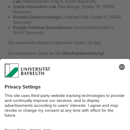
Lab
(Wittelsbacher Ring 8, 95444 Bayreuth)
Game Innovation Lab
(Nürnberger Straße 38, 95448
Bayreuth)
Keylab Glastechnologie
(Sophian-Kolb-Straße 6, 95448
Bayreuth)
Keylab Additive Innovationen
(Universitätsstraße 9,
95447 Bayreuth)
Die passenden Ansprechpersonen finden Sie
hier
.
Ein besonderer Dank an die
Oberfrankenstiftung
!
Verantwortlich für die Redaktion:
Dr. Petra Beermann, Prof. Dr. Rodrigo
Isidor, Prof. Dr. Matthias Baum, Prof. Dr. Rebecca Preller