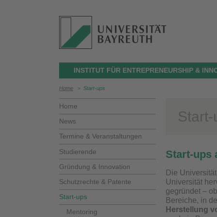
INSTITUT FÜR ENTREPRENEURSHIP & INN
Home
>
Start-ups
Home
Start
News
Termine & Veranstaltungen
Studierende
Start-ups 
Gründung & Innovation
Die Universität
Schutzrechte & Patente
Universität he
gegründet – ob
Start-ups
Bereiche, in d
Herstellung v
Mentoring