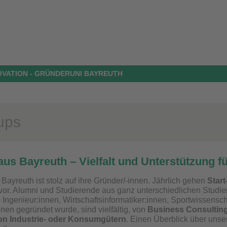
OVATION - GRÜNDERUNI BAYREUTH
-ups
aus Bayreuth – Vielfalt und Unterstützung 
 Bayreuth ist stolz auf ihre Gründer/-innen. Jährlich gehen
Start
rvor. Alumni und Studierende aus ganz unterschiedlichen Studi
 Ingenieur:innen, Wirtschaftsinformatiker:innen, Sportwissensch
enen gegründet wurde, sind vielfältig, von
Business Consulting
on Industrie- oder Konsumgütern
. Einen Überblick über unser