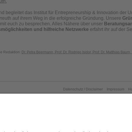
uth.
 begleitet das Institut für Entrepreneurship & Innovation der U
yreuth auf ihrem Weg in die erfolgreiche Gründung. Unsere
Grü
mit euch zu besprechen. Alles Nähere über unser
Beratungsan
möglichkeiten und hilfreiche Netzwerke
erfahrt ihr auf der S
die Redaktion:
Dr. Petra Beermann, Prof. Dr. Rodrigo Isidor, Prof. Dr. Matthias Baum,
Datenschutz / Disclaimer
Impressum
H