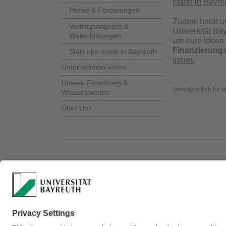
made in Bayre
Preise & Förderungen
Zudem berät und
Vortragsangebot &
Universität Ba
Weiterbildungen
um eure Ideen 
Finanzierungs
Start-ups made in Bayreuth
innen.
Unternehmer/-innen
Unsere Forschung &
Verantwortlich für 
Wissenswertes
Über Uns