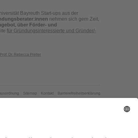
niversität Bayreuth Start-ups aus der
ndungsberater:innen
nehmen sich gern Zeit,
gebot, über Förder- und
eite
für Gründungsinteressierte und Gründer/-
 Prof. Dr. Rebecca Preller
ausordnung
Sitemap
Kontakt
Barrierefreiheitserklärung