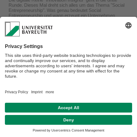
Runde. Dieses Mal dreht sich alles um das Thema "Social
Entrepreneurship". Was genau bedeutet Social
Entrepreneurship und wann erzeugt ein Unternehmen
Impact? Diesen Fragen geht unsere Juniorprofessorin Dr.
Eva Jakob auf den Grund.
Mehr zum Event gibt es bei Eventbrite:
https://www.eventbrite.de/e/innovation-insights-impact-
erzielen-mit-social-entrepreneurship-tickets-489388904387
Was? Innovation Insights.
Wo? Online. Mit Link-Anmeldung über Eventbrite.
Wann? 25. Januar 2023 | 16.30 Uhr bis 17.30 Uhr
Wer? Alle Interessierten sind eingeladen, an dieser
kostenfreien Reihe teilzunehmen.
Datenschutz / Disclaimer
Impressum
Hausordnung
Sitemap
Kontakt
Barrierefreiheitserklärung