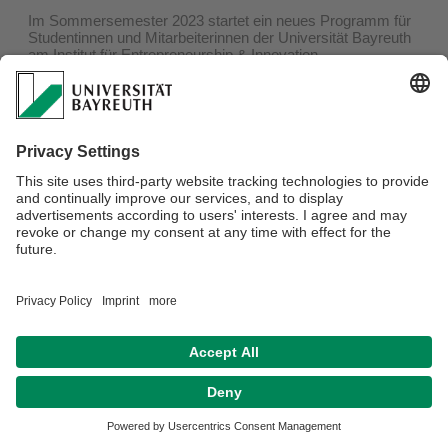
Im Sommersemester 2023 startet ein neues Programm für
Studentinnen und Mitarbeiterinnen der Universität Bayreuth
am Institut für Entrepreneurship & Innovation.
Mit dem Mentorinnen-Programm soll die Gründungsquote
weiblicher Gründerinnen erhöht sowie der Vernetzung von
Gründerinnen und Unternehmerinnen untereinander
gefördert werden. Die Bewerbung für das Programm erfolgt
bei der Gründungsberatung des Instituts für
Entrepreneurship & Innovation.
Weitere Informationen sind unter dem Menüpunkt
Mentorinnen-Programm
einsehbar.
Datenschutz / Disclaimer
Impressum
Hausordnung
Sitemap
Kontakt
Barrierefreiheitserklärung