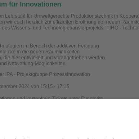
m für Innovationen
om Lehrstuhl für Umweltgerechte Produktionstechnik in Kooperati
den wir euch herzlich zur offiziellen Eröffnung der neuen Räumli
des Wissens- und Technologietransferprojekts "TIHO - Technol
hnologien im Bereich der additiven Fertigung
nblicke in die neuen Räumlichkeiten
, die hier entwickelt und vorangetrieben werden
und Networking-Möglichkeiten
r IPA - Projektgruppe Prozessinnovation
ptember 2024 von 15:15 - 17:15
ationen und kostenfreie Tickets unter
Eventbrite
Datenschutz / Disclaimer
Impressum
H