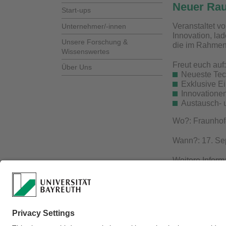
Neuer Rau
Start-ups
Veranstaltet v
Unternehmer/-innen
Innovation, la
Unsere Forschung &
die im Rahmen 
Wissenswertes
Freut euch auf:
Über Uns
Neueste Tec
Exklusive Ei
Innovationen
Austausch- 
Wo?: Fraunhofe
Wann?: 17. Se
Weitere Inform