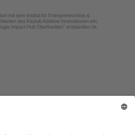
on mit dem Institut für Entrepreneurship &
chkeiten des Keylab Additive Innovationen ein,
ogie Impact Hub Oberfranken" entstanden ist.
ausordnung
Sitemap
Kontakt
Barrierefreiheitserklärung