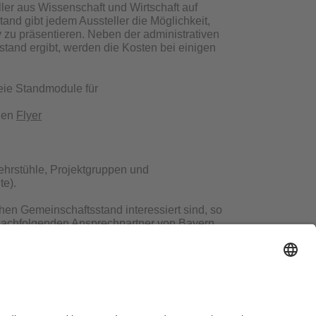
ler aus Wissenschaft und Wirtschaft auf
nd gibt jedem Aussteller die Möglichkeit,
 zu präsentieren. Neben der administrativen
tand ergibt, werden die Kosten bei einigen
ie Standmodule für
llen
Flyer
hrstühle, Projekt­gruppen und
te).
n Gemeinschafts­stand interessiert sind, so
 nachfolgenden Ansprechpartner von Bayern
vativ.de