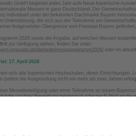
ovativ GmbH begleitet jedes Jahr aufs Neue bayerische Ausstel
ternationale Messen in ganz Deutschland. Der Gemeinschaftssta
z individuell unter der bekannten Dachmarke Bayern Innovativ
en Unterstützung, die sich aus der Teilnahme am Gemeinschaftss
einer festgesetzten Obergrenze vom Freistaat Bayern gefördert.
ogramm 2026 sowie die Angabe, auf welchen Messen kostenfre
ritt zur Verfügung stehen, finden Sie unter:
ayern-innovativ.de/de/seite/messeprogramm2026/
oder im aktue
st: 17. April 2026
n sich alle bayerischen Hochschulen, deren Einrichtungen, Le
(sofern die Ausgründung nicht vor mehr als zwei Jahren erfolg
ner Messebeteiligung oder einer Teilnahme an einem Bayerische
h bitte
vor Ihrer Bewerbung
telefonisch oder per E-Mail an die
schky, Tel.: 0911-20671-152, E-Mail:
perwitzschky@bayern-inno
l, Tel.: 0911-20671-158, E-Mail:
szel@bayern-innovativ.de