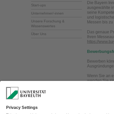
Die Bayern Inn
Start-ups
ausgewählte in
seine Kompeten
Unternehmer/-innen
und logistisch
Unsere Forschung &
Messen bis zu 
Wissenswertes
Das genaue Pr
Über Uns
Ihren Messeauft
https://www.b
Bewerbungsfri
Bewerben könne
Ausgründungen 
Wenn Sie an ei
wenden Sie sic
Innovativ.
Jörg Perwitz
Matthias Sze