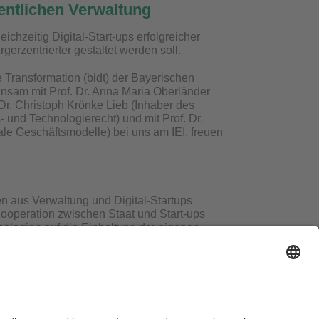
entlichen Verwaltung
ichzeitig Digital-Start-ups erfolgreicher
erzentrierter gestaltet werden soll.
e Transformation (bidt) der Bayerischen
nsam mit Prof. Dr. Anna Maria Oberländer
. Dr. Christoph Krönke Lieb (Inhaber des
- und Technologierecht) und mit Prof. Dr.
le Geschäftsmodelle) bei uns am IEI, freuen
en aus Verwaltung und Digital-Startups
Kooperation zwischen Staat und Start-ups
nologien auf die Einhaltung der eigenen
ausordnung
Sitemap
Kontakt
Barrierefreiheitserklärung