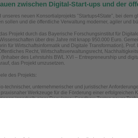
auen zwischen Digital-Start-ups und der öff
l unseres neuen Konsortialprojekts "Startups4State", bei dem gle
 sollen und die öffentliche Verwaltung moderner, agiler und bürg
 das Projekt durch das Bayerische Forschungsinstitut für Digital
issenschaften über drei Jahre mit knapp 950.000 Euro. Gemei
rin für Wirtschaftsinformatik und Digitale Transformation), Prof
Öffentliches Recht, Wirtschaftsverwaltungsrecht, Nachhaltigkeits
(Inhaber des Lehrstuhls BWL XVI – Entrepreneurship und digita
arauf, das Projekt umzusetzen.
ele des Projekts:
o-technischer, unternehmerischer und juristischer Anforderung
praxisnaher Werkzeuge für die Förderung einer erfolgreichen 
tionen innerhalb einer Regulatory Sandbox: Testen neuer Tech
en und gesetzlicher Vorgaben vor einem Release
Datenschutz / Disclaimer
Impressum
H