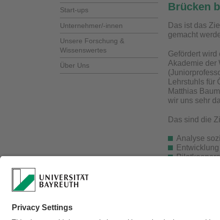
Brücken b
Start-ups
Das ist das Zie
Unternehmer/-innen
gemacht werden
Unsere Forschung &
Wissenswertes
Gefördert wird
Akademie der W
Über Uns
(Juniorprofesso
Lehrstuhls für 
Matthias Baum 
wir uns sehr d
Das sind die Zi
Analyse sozi
Entwicklung 
Pilotkoopera
Anforderung