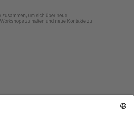
e zusammen, um sich über neue
, Workshops zu halten und neue Kontakte zu
ichert euch
hier
euer Ticket.
ausordnung
Sitemap
Kontakt
Barrierefreiheitserklärung