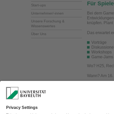
Für Spiele
Start-ups
Bei dem GameC
Unternehmer/-innen
Entwicklungen 
Unsere Forschung &
knüpfen. Plant
Wissenswertes
Das erwartet e
Über Uns
Vorträge
Diskussione
Workshops
Game-Jams
Wo? H25, Recht
Wann? Am 16. 
Das Event ist 