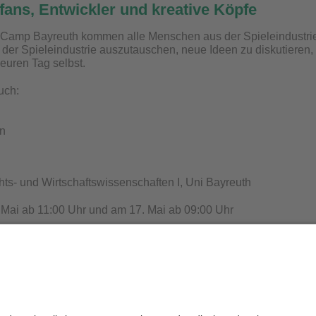
fans, Entwickler und kreative Köpfe
amp Bayreuth kommen alle Menschen aus der Spieleindustri
der Spieleindustrie auszutauschen, neue Ideen zu diskutieren
 euren Tag selbst.
uch:
n
s- und Wirtschaftswissenschaften I, Uni Bayreuth
Mai ab 11:00 Uhr und am 17. Mai ab 09:00 Uhr
kostenlos und es wird um eine vorherige Anmeldung gebeten. S
Datenschutz / Disclaimer
Impressum
H