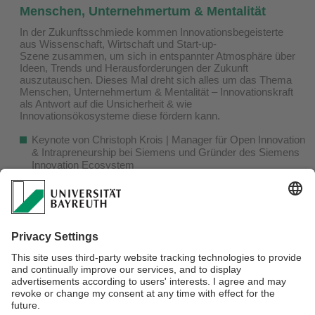
Menschen, Unternehmertum & Mentalität
In der Zukunftsschmiede kommen Innovationsbegeisterte
aus Wissenschaft, Wirtschaft und Start-up-
Szene zusammen, um sich in entspannter Atmosphäre über
Ideen, Trends und Herausforderungen der Zukunft
auszutauschen. Dieses Mal dreht sich alles um das Thema
Menschen, Unternehmertum & Mentalität – Innovationskraft
als Antwort auf die Unsicherheit & wie
Innovationsökosysteme diese fördern kann.
Keynote von Christoph Krois | Manager für Open Innovation
& Intrapreneurship bei Siemens und Gründer des Siemens
Innovation Ecosystem
Keynote von Alexander Bilgeri | Vice President
Communications Human Resources, Production,
Purchasing and Sustainability, BMW Group
Paneldiskussion
Netzwerkmöglichkeiten
WANN? Am 08. Juni 2026 von 17:00 bis 20:00 Uhr
WO? Im Open Innovation Lab
Meldet euch
hier
an und seid dabei, wenn wir wieder
gemeinsam die Zukunft gestalten.