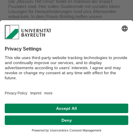
Die „Mission: Hilf Oma!“ findet im Rahmen der Impact
Founders statt. Hier sollen Studierende mit sozialen Ideen
Lösungen für Herausforderungen rund ums Älterwerden
entwickeln. In dem Praxis-Briefing treffen unsere
Studierenden und Expert/-innen aufeinander, um sich
auszutauschen, voneinander zu lernen und sich zu
vernetzen.
Inspirierende Impulse
Fishbowl
Austausch zwischen Studierenden und Expert/-innen
Kommt ins Praxis-Briefing und bringt eure Perspektive in die
„Mission: Hilf Oma!“ ein. Euer kostenloses Ticket findet ihr
hier
.
Verantwortlich für die Redaktion:
Robert Sekulic
Datenschutz / Disclaimer
Impressum
Hausordnung
Sitemap
Kontakt
Barrierefreiheitserklärung